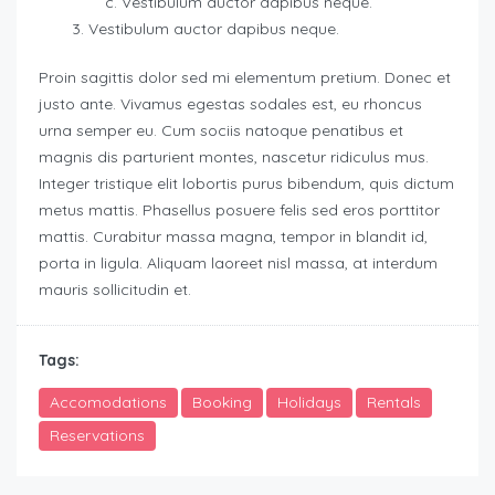
Vestibulum auctor dapibus neque.
Vestibulum auctor dapibus neque.
Proin sagittis dolor sed mi elementum pretium. Donec et
justo ante. Vivamus egestas sodales est, eu rhoncus
urna semper eu. Cum sociis natoque penatibus et
magnis dis parturient montes, nascetur ridiculus mus.
Integer tristique elit lobortis purus bibendum, quis dictum
metus mattis. Phasellus posuere felis sed eros porttitor
mattis. Curabitur massa magna, tempor in blandit id,
porta in ligula. Aliquam laoreet nisl massa, at interdum
mauris sollicitudin et.
Tags:
Accomodations
Booking
Holidays
Rentals
Reservations